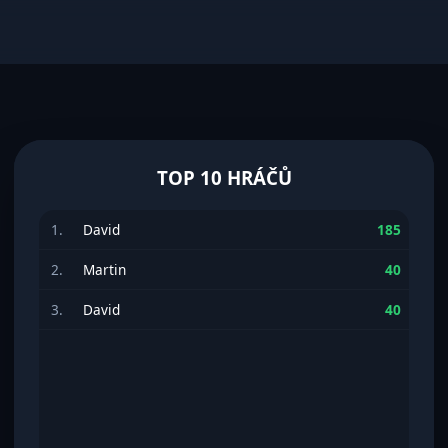
TOP 10 HRÁČŮ
SYNONYMUM
---
1.
David
185
2.
Martin
40
3.
David
40